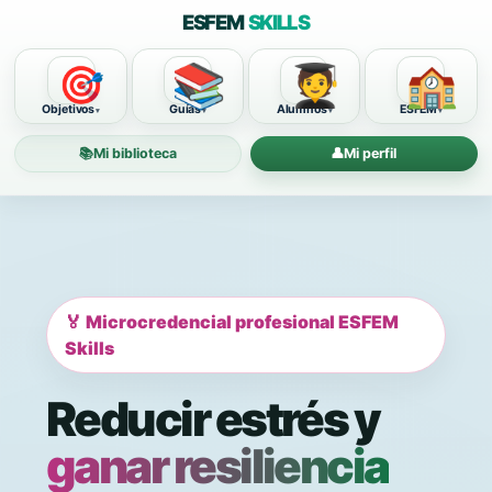
ESFEM
SKILLS
📚
🧑‍🎓
🏫
🎯
Objetivos
Guías
Alumnos
ESFEM
📚
Mi biblioteca
👤
Mi perfil
🏅 Microcredencial profesional ESFEM
Skills
Reducir estrés y
ganar resiliencia