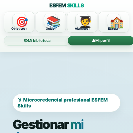
ESFEM
SKILLS
📚
🧑‍🎓
🏫
🎯
Objetivos
Guías
Alumnos
ESFEM
📚
Mi biblioteca
👤
Mi perfil
🏅 Microcredencial profesional ESFEM
Skills
Gestionar
mi