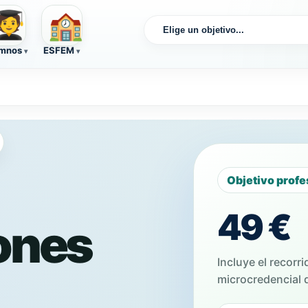
🏫
‍🎓
mnos
ESFEM
Objetivo profe
49 €
ones
Incluye el recorri
microcredencial d