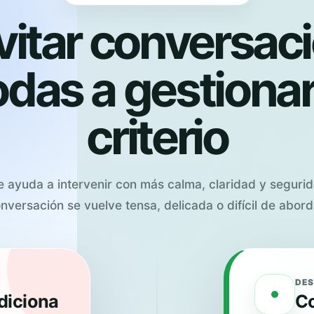
vitar conversac
das a gestionar
criterio
te ayuda a intervenir con más calma, claridad y segur
nversación se vuelve tensa, delicada o difícil de abord
DES
diciona
Co