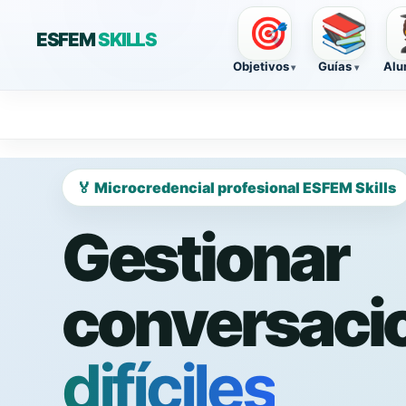
📚

🎯
ESFEM
SKILLS
Objetivos
Guías
Alu
🏅 Microcredencial profesional ESFEM Skills
Gestionar
conversaci
difíciles