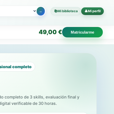
📚
Mi biblioteca
👤
Mi perfil
→
49,00
€
Matricularme
sional completo
do completo de 3 skills, evaluación final y
igital verificable de 30 horas.