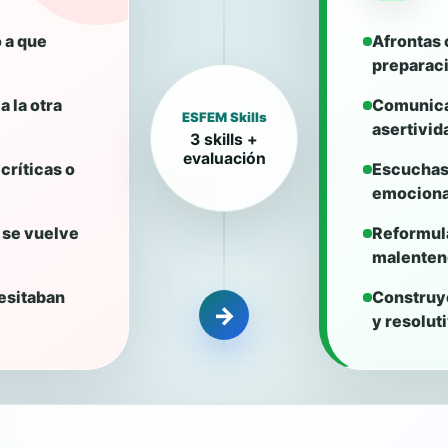
 a que
Afrontas 
preparaci
 la otra
Comunica
ESFEM Skills
asertivid
3 skills +
evaluación
ríticas o
Escuchas 
emociona
 se vuelve
Reformula
malenten
esitaban
Construy
→
y resolut