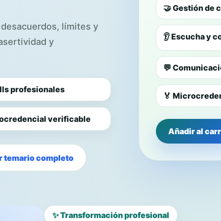
🤝 Gestión de
desacuerdos, límites y
👂 Escucha y c
sertividad y
💬 Comunicaci
lls profesionales
🏅 Microcredenc
ocredencial verificable
Añadir al carr
r temario completo
✨ Transformación profesional