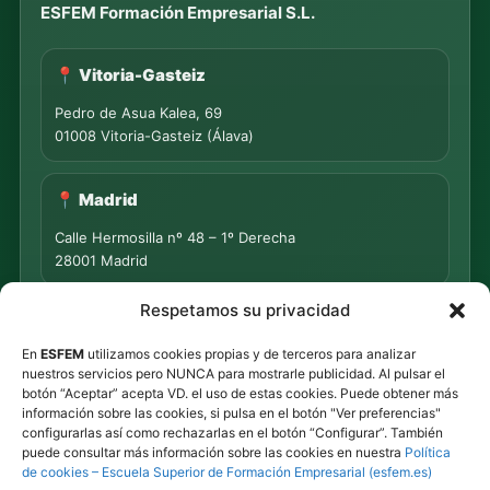
ESFEM Formación Empresarial S.L.
📍 Vitoria-Gasteiz
Pedro de Asua Kalea, 69
01008 Vitoria-Gasteiz (Álava)
📍 Madrid
Calle Hermosilla nº 48 – 1º Derecha
28001 Madrid
Respetamos su privacidad
📍 PUNTO DE MEDIACIÓN S.L.
En
ESFEM
utilizamos cookies propias y de terceros para analizar
Rua Progreso Nº 155 – Entresuelo
nuestros servicios pero NUNCA para mostrarle publicidad. Al pulsar el
32003 Ourense
botón “Aceptar” acepta VD. el uso de estas cookies. Puede obtener más
información sobre las cookies, si pulsa en el botón "Ver preferencias"
Tel.
639 44 55 73
·
647 500 435
configurarlas así como rechazarlas en el botón “Configurar”. También
puede consultar más información sobre las cookies en nuestra
Política
Tel.
945 492 491
de cookies – Escuela Superior de Formación Empresarial (esfem.es)
Email
info@esfem.net