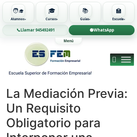
🧑‍🎓
🎓
📚
🏫
Alumnos
Cursos
Guías
Escuela
📞
Llamar 945492491
🟢
WhatsApp
Ir
al
contenido
La Mediación Previa:
Un Requisito
Obligatorio para