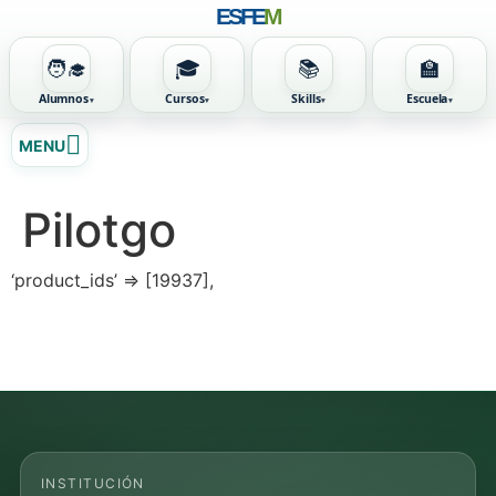
ESFE
M
🧑‍🎓
🎓
📚
🏫
Alumnos
Cursos
Skills
Escuela
Ir
MENU
al
contenido
Pilotgo
‘product_ids’ => [19937],
INSTITUCIÓN