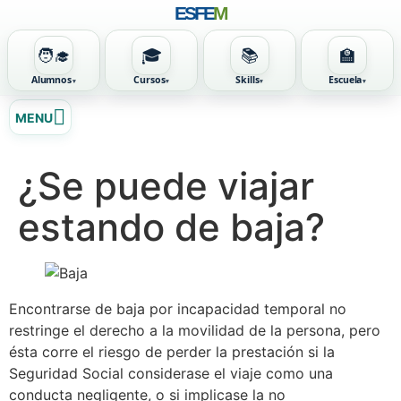
ESFE
M
🧑‍🎓
🎓
📚
🏫
Alumnos
Cursos
Skills
Escuela
Ir
MENU
al
contenido
¿Se puede viajar
estando de baja?
Encontrarse de baja por incapacidad temporal no
restringe el derecho a la movilidad de la persona, pero
ésta corre el riesgo de perder la prestación si la
Seguridad Social considerase el viaje como una
conducta negligente, o si implicase la no