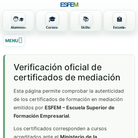
ESFE
M
🧑‍🎓
🎓
📚
🏫
Alumnos
Cursos
Skills
Escuela
Ir
MENU
al
contenido
Verificación oficial de
certificados de mediación
Esta página permite comprobar la autenticidad
de los certificados de formación en mediación
emitidos por
ESFEM – Escuela Superior de
Formación Empresarial
.
Los certificados corresponden a cursos
acreditados ante el
Ministerio de la