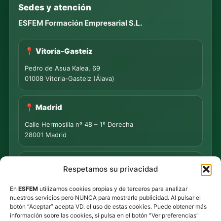
Sedes y atención
ESFEM Formación Empresarial S.L.
📍 Vitoria-Gasteiz
Pedro de Asua Kalea, 69
01008 Vitoria-Gasteiz (Álava)
📍 Madrid
Calle Hermosilla nº 48 – 1º Derecha
28001 Madrid
📍 PUNTO DE MEDIACIÓN S.L.
Respetamos su privacidad
Rua Progreso Nº 155 – Entresuelo
En
ESFEM
utilizamos cookies propias y de terceros para analizar
32003 Ourense
nuestros servicios pero NUNCA para mostrarle publicidad. Al pulsar el
botón “Aceptar” acepta VD. el uso de estas cookies. Puede obtener más
Tel.
639 44 55 73
·
647 500 435
información sobre las cookies, si pulsa en el botón "Ver preferencias"