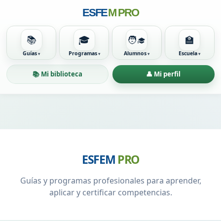
ESFE
M PRO
📚
🎓
🧑‍🎓
🏫
Guías
Programas
Alumnos
Escuela
📚 Mi biblioteca
👤 Mi perfil
ESFEM
PRO
Guías y programas profesionales para aprender,
aplicar y certificar competencias.