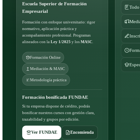
Escuela Superior de Formación
Todo
Empresarial
Media
Formación con enfoque universitario: rigor
normativo, aplicación práctica y
acompañamiento profesional. Programas
Inscr
alineados con la
Ley 1/2025
y los
MASC
.
Form
Formación Online
Espec
Mediación & MASC
Metodología práctica
Formación bonificada FUNDAE
Si tu empresa dispone de crédito, podrás
bonificar nuestros cursos con gestión clara,
trazabilidad y grupos por edición.
Ver FUNDAE
Encomienda