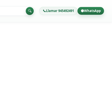
📞
Llamar 945492491
🟢
WhatsApp
🔍