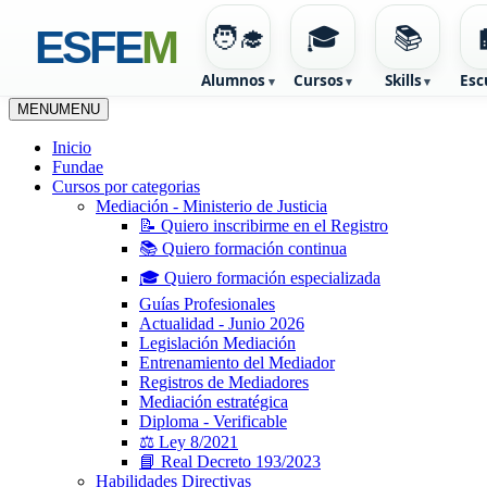
🧑‍🎓
🎓
📚
ESFE
M
Alumnos
Cursos
Skills
Esc
MENU
MENU
Ir
Inicio
al
Fundae
contenido
Cursos por categorias
Mediación - Ministerio de Justicia
📝 Quiero inscribirme en el Registro
📚 Quiero formación continua
🎓 Quiero formación especializada
Guías Profesionales
Actualidad - Junio 2026
Legislación Mediación
Entrenamiento del Mediador
Registros de Mediadores
Mediación estratégica
Diploma - Verificable
⚖️ Ley 8/2021
📘 Real Decreto 193/2023
Habilidades Directivas