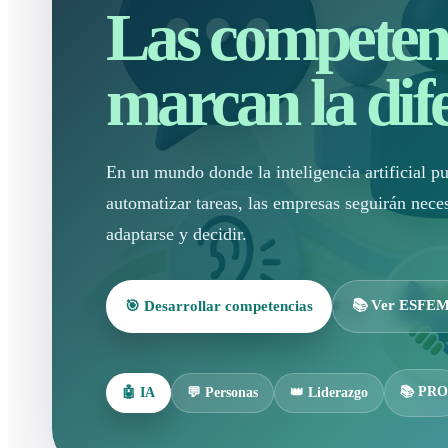
Las competen
marcan la dife
En un mundo donde la inteligencia artificial p
automatizar tareas, las empresas seguirán nece
adaptarse y decidir.
📚 Ver ESFE
🎯 Desarrollar competencias
📚 PRO
🤖 IA
💬 Personas
👑 Liderazgo