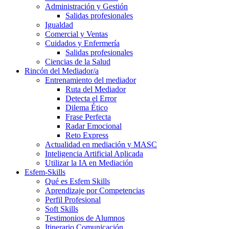
Administración y Gestión
Salidas profesionales
Igualdad
Comercial y Ventas
Cuidados y Enfermería
Salidas profesionales
Ciencias de la Salud
Rincón del Mediador/a
Entrenamiento del mediador
Ruta del Mediador
Detecta el Error
Dilema Ético
Frase Perfecta
Radar Emocional
Reto Express
Actualidad en mediación y MASC
Inteligencia Artificial Aplicada
Utilizar la IA en Mediación
Esfem-Skills
Qué es Esfem Skills
Aprendizaje por Competencias
Perfil Profesional
Soft Skills
Testimonios de Alumnos
Itinerario Comunicación