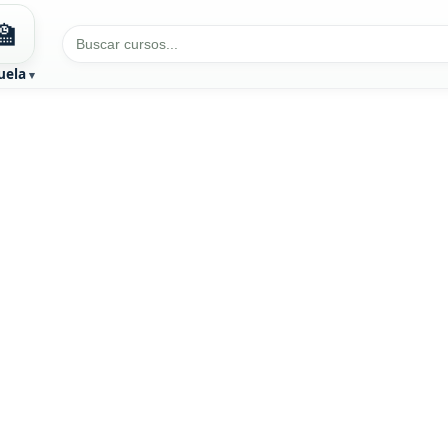
🏫
uela