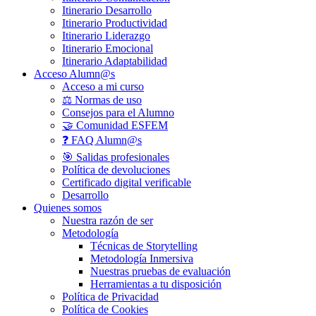
Itinerario Desarrollo
Itinerario Productividad
Itinerario Liderazgo
Itinerario Emocional
Itinerario Adaptabilidad
Acceso Alumn@s
Acceso a mi curso
⚖️ Normas de uso
Consejos para el Alumno
🤝 Comunidad ESFEM
❓ FAQ Alumn@s
🎯 Salidas profesionales
Política de devoluciones
Certificado digital verificable
Desarrollo
Quienes somos
Nuestra razón de ser
Metodología
Técnicas de Storytelling
Metodología Inmersiva
Nuestras pruebas de evaluación
Herramientas a tu disposición
Política de Privacidad
Política de Cookies