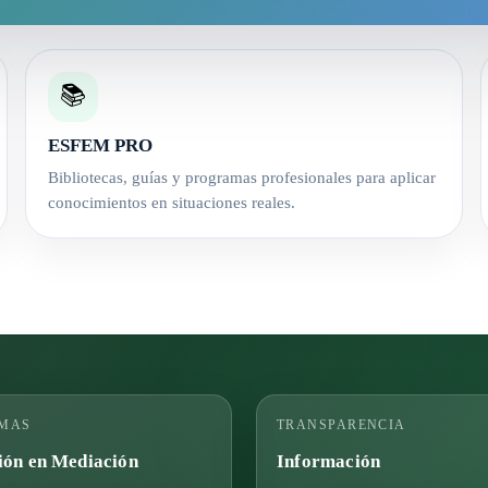
📚
ESFEM PRO
Bibliotecas, guías y programas profesionales para aplicar
conocimientos en situaciones reales.
MAS
TRANSPARENCIA
ón en Mediación
Información