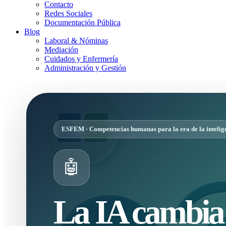
Contacto
Redes Sociales
Documentación Pública
Blog
Laboral & Nóminas
Mediación
Cuidados y Enfermería
Administración y Gestión
ESFEM · Competencias humanas para la era de la inteligen
🤖
La IA cambia 