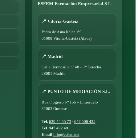
ESFEM Formación Empresarial S.L.
📍 Vitoria-Gasteiz
Pedro de Asua Kalea, 69
01008 Vitoria-Gasteiz (Álava)
📍 Madrid
Calle Hermosilla nº 48 – 1º Derecha
28001 Madrid
📍 PUNTO DE MEDIACIÓN S.L.
Rua Progreso Nº 155 – Entresuelo
32003 Ourense
Tel.
639 44 55 73
·
647 500 435
Tel.
945 492 491
Email
info@esfem.net