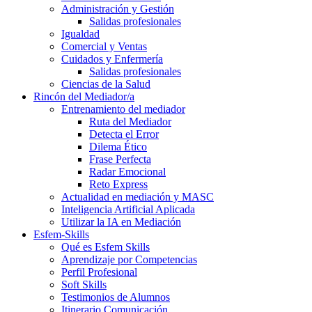
Administración y Gestión
Salidas profesionales
Igualdad
Comercial y Ventas
Cuidados y Enfermería
Salidas profesionales
Ciencias de la Salud
Rincón del Mediador/a
Entrenamiento del mediador
Ruta del Mediador
Detecta el Error
Dilema Ético
Frase Perfecta
Radar Emocional
Reto Express
Actualidad en mediación y MASC
Inteligencia Artificial Aplicada
Utilizar la IA en Mediación
Esfem-Skills
Qué es Esfem Skills
Aprendizaje por Competencias
Perfil Profesional
Soft Skills
Testimonios de Alumnos
Itinerario Comunicación