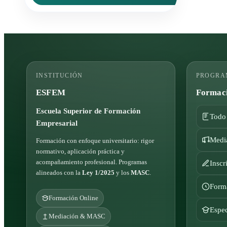
era:
es:
49,00 €.
19,00 €.
INSTITUCIÓN
PROGRA
ESFEM
Formaci
Escuela Superior de Formación
Todo
Empresarial
Media
Formación con enfoque universitario: rigor
normativo, aplicación práctica y
acompañamiento profesional. Programas
Inscr
alineados con la
Ley 1/2025
y los
MASC
.
Form
Formación Online
Espec
Mediación & MASC