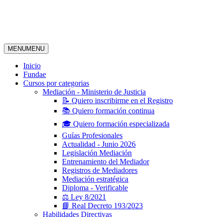
MENU
MENU
Ir
Inicio
al
Fundae
contenido
Cursos por categorias
Mediación - Ministerio de Justicia
📝 Quiero inscribirme en el Registro
📚 Quiero formación continua
🎓 Quiero formación especializada
Guías Profesionales
Actualidad - Junio 2026
Legislación Mediación
Entrenamiento del Mediador
Registros de Mediadores
Mediación estratégica
Diploma - Verificable
⚖️ Ley 8/2021
📘 Real Decreto 193/2023
Habilidades Directivas