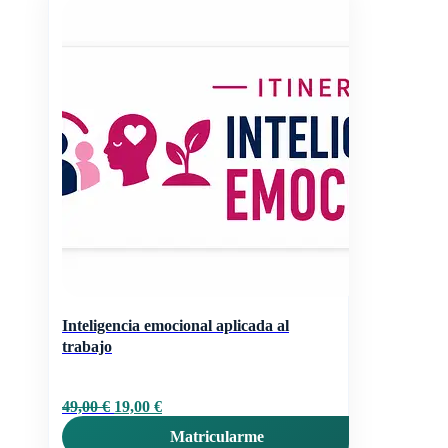
Inteligencia emocional aplicada al
trabajo
El
El
49,00
€
19,00
€
precio
precio
Matricularme
original
actual