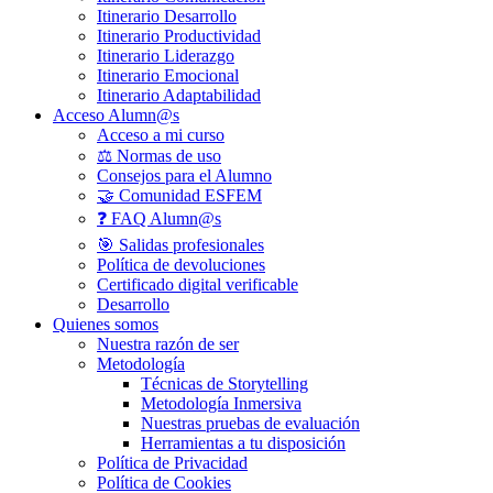
Itinerario Desarrollo
Itinerario Productividad
Itinerario Liderazgo
Itinerario Emocional
Itinerario Adaptabilidad
Acceso Alumn@s
Acceso a mi curso
⚖️ Normas de uso
Consejos para el Alumno
🤝 Comunidad ESFEM
❓ FAQ Alumn@s
🎯 Salidas profesionales
Política de devoluciones
Certificado digital verificable
Desarrollo
Quienes somos
Nuestra razón de ser
Metodología
Técnicas de Storytelling
Metodología Inmersiva
Nuestras pruebas de evaluación
Herramientas a tu disposición
Política de Privacidad
Política de Cookies