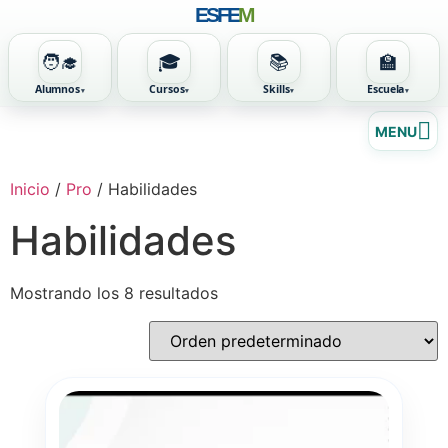
ESFE
M
🧑‍🎓
🎓
📚
🏫
Alumnos
Cursos
Skills
Escuela
Ir
MENU
al
contenido
Inicio
/
Pro
/ Habilidades
Habilidades
Mostrando los 8 resultados