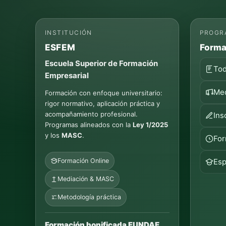
INSTITUCIÓN
PROGR
ESFEM
Forma
Escuela Superior de Formación
Tod
Empresarial
Med
Formación con enfoque universitario:
rigor normativo, aplicación práctica y
acompañamiento profesional.
Ins
Programas alineados con la
Ley 1/2025
y los
MASC
.
For
Formación Online
Esp
Mediación & MASC
Metodología práctica
Formación bonificada FUNDAE