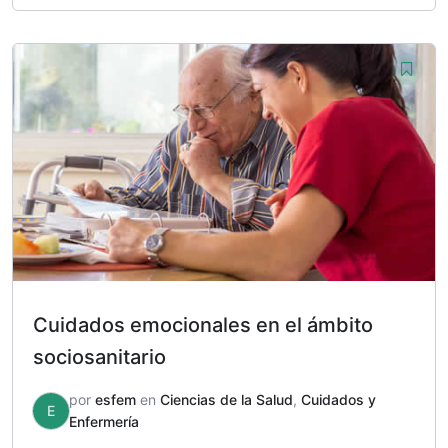
original
actual
era:
es:
150,00 €.
49,00 €.
Cuidados emocionales en el ámbito
sociosanitario
por
esfem
en
Ciencias de la Salud
,
Cuidados y
E
Enfermería