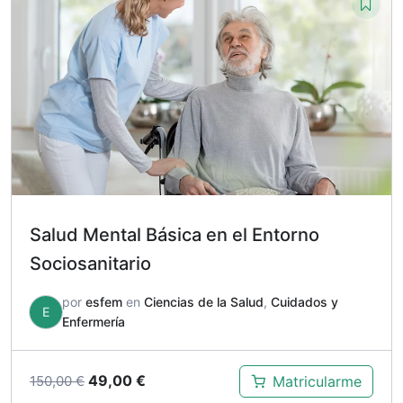
150,00 €.
49,00 €.
Salud Mental Básica en el Entorno
Sociosanitario
por
esfem
en
Ciencias de la Salud
,
Cuidados y
E
Enfermería
El
El
49,00
€
Matricularme
150,00
€
precio
precio