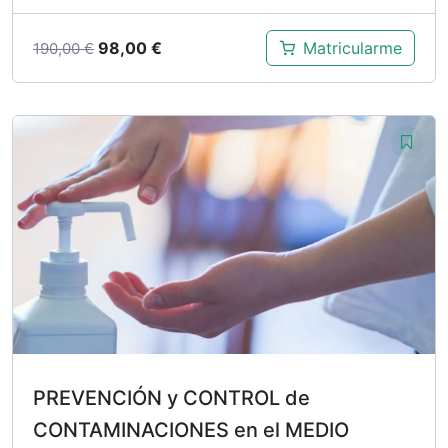
El
El
98,00
€
Matricularme
190,00
€
precio
precio
original
actual
era:
es:
190,00 €.
98,00 €.
PREVENCIÓN y CONTROL de
CONTAMINACIONES en el MEDIO