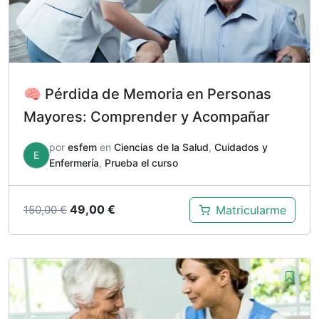
🧠 Pérdida de Memoria en Personas
Mayores: Comprender y Acompañar
por
esfem
en
Ciencias de la Salud
,
Cuidados y
E
Enfermería
,
Prueba el curso
El
El
49,00
€
Matricularme
150,00
€
precio
precio
original
actual
era:
es:
150,00 €.
49,00 €.