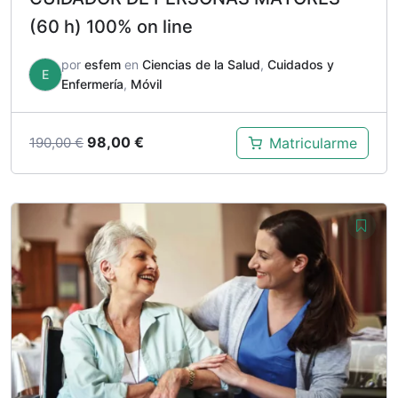
(60 h) 100% on line
por
esfem
en
Ciencias de la Salud
,
Cuidados y
E
Enfermería
,
Móvil
El
El
98,00
€
Matricularme
190,00
€
precio
precio
original
actual
era:
es:
190,00 €.
98,00 €.