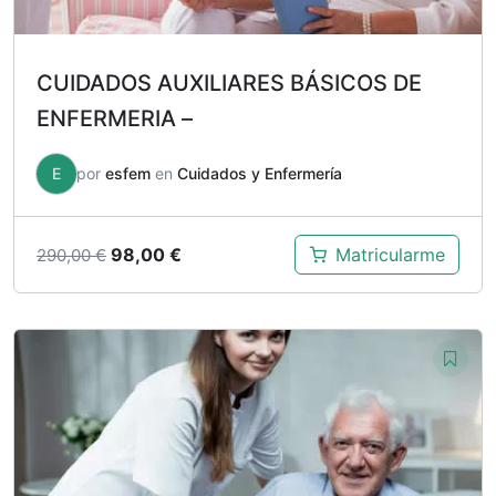
CUIDADOS AUXILIARES BÁSICOS DE
ENFERMERIA –
E
por
esfem
en
Cuidados y Enfermería
El
El
98,00
€
Matricularme
290,00
€
precio
precio
original
actual
era:
es:
290,00 €.
98,00 €.