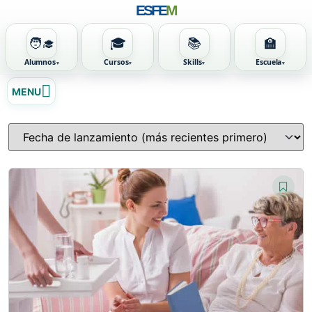
ESFE
M
🧑‍🎓
🎓
📚
🏫
Alumnos
Cursos
Skills
Escuela
Ir
MENU
al
contenido