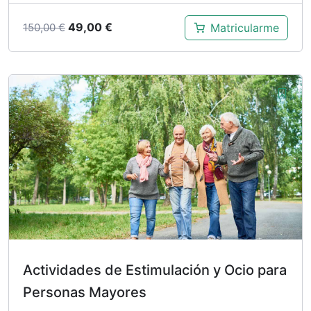
El
El
49,00
€
Matricularme
150,00
€
precio
precio
original
actual
era:
es:
150,00 €.
49,00 €.
Actividades de Estimulación y Ocio para
Personas Mayores