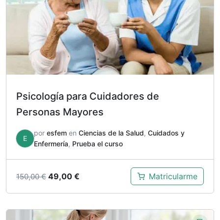
Psicología para Cuidadores de
Personas Mayores
por
esfem
en
Ciencias de la Salud
,
Cuidados y
E
Enfermería
,
Prueba el curso
El
El
49,00
€
Matricularme
150,00
€
precio
precio
original
actual
era:
es: