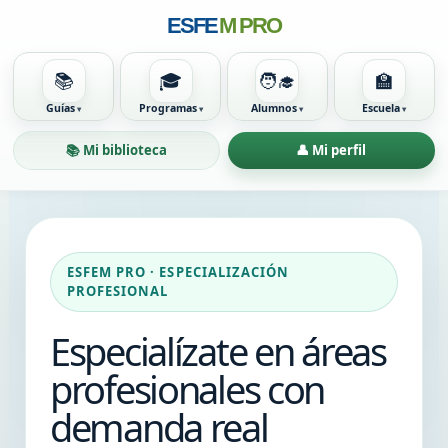
ESFE
M PRO
📚
🎓
🧑‍🎓
🏫
Guías
Programas
Alumnos
Escuela
📚 Mi biblioteca
👤 Mi perfil
ESFEM PRO · ESPECIALIZACIÓN
PROFESIONAL
Especialízate en áreas
profesionales con
demanda real