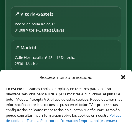
📍 Vitoria-Gasteiz
Pedro de Asua Kalea, 69
01008 Vitoria-Gasteiz (Álava)
📍 Madrid
Calle Hermosilla nº 48 – 1º Derecha
28001 Madrid
Respetamos su privacidad
📍 PUNTO DE MEDIACIÓN S.L.
En
ESFEM
utilizamos cookies propias y de terceros para analizar
Rua Progreso Nº 155 – Entresuelo
nuestros servicios pero NUNCA para mostrarle publicidad. Al pulsar el
32003 Ourense
botón “Aceptar” acepta VD. el uso de estas cookies. Puede obtener más
información sobre las cookies, si pulsa en el botón "Ver preferencias"
Tel.
639 44 55 73
·
647 500 435
configurarlas así como rechazarlas en el botón “Configurar”. También
puede consultar más información sobre las cookies en nuestra
Política
Tel.
945 492 491
de cookies – Escuela Superior de Formación Empresarial (esfem.es)
Email
info@esfem.net