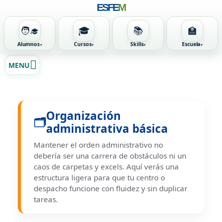
ESFE
M
🧑‍🎓
🎓
📚
🏫
Alumnos
Cursos
Skills
Escuela
Ir
MENU
al
contenido
Organización
🗂️
administrativa básica
Mantener el orden administrativo no
debería ser una carrera de obstáculos ni un
caos de carpetas y excels. Aquí verás una
estructura ligera para que tu centro o
despacho funcione con fluidez y sin duplicar
tareas.