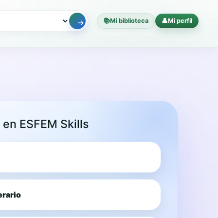
📚
Mi biblioteca
👤
Mi perfil
→
o en ESFEM Skills
nerario