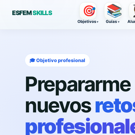
📚

🎯
ESFEM
SKILLS
Objetivos
Guías
Alu
🎓 Objetivo profesional
Prepararme 
nuevos
reto
profesional