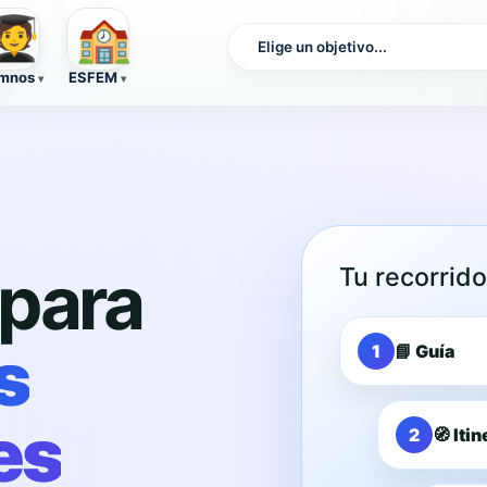
🏫
‍🎓
mnos
ESFEM
para
Tu recorrid
s
1
📘 Guía
es
2
🧭 Iti