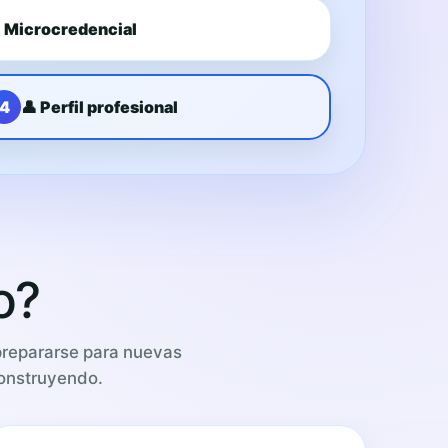
 Microcredencial
4
👤 Perfil profesional
o?
prepararse para nuevas
construyendo.