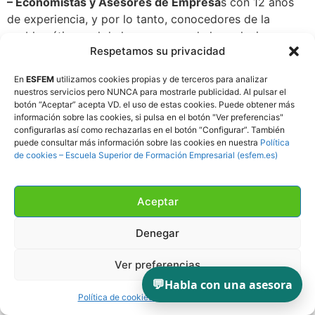
– Economistas y Asesores de Empresa
s con 12 años
de experiencia, y por lo tanto, conocedores de la
problemática real de la empresa y de las soluciones
Respetamos su privacidad
adecuadas para resolverla en la práctica. Entre ellos
también hay especialistas en métodos de simplificación
En
ESFEM
utilizamos cookies propias y de terceros para analizar
del trabajo administrativo.
nuestros servicios pero NUNCA para mostrarle publicidad. Al pulsar el
botón “Aceptar” acepta VD. el uso de estas cookies. Puede obtener más
– Psicólogos
especializados en sistemas educativos,
información sobre las cookies, si pulsa en el botón "Ver preferencias"
con más de 15 años de experiencia.
configurarlas así como rechazarlas en el botón “Configurar”. También
puede consultar más información sobre las cookies en nuestra
Política
de cookies – Escuela Superior de Formación Empresarial (esfem.es)
– Especialistas en medios de comunicación,
medios
audiovisuales, etc., con más de 20 años de experiencia.
– Redactores especializados en lenguaje directo
y
Aceptar
coloquial, con más de 12 años de experiencia.
Denegar
– Especialistas en informática de desarrollo
pedagógico
, con más de 8 años de experiencia.
Ver preferencias
💬
Habla con una asesora
Aún estando el contenido de nuestros cursos muy
Política de cookies
Política de privacidad
adaptado a las necesidades, posibilidades y