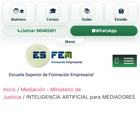
🧑‍🎓
🎓
📚
🏫
Alumnos
Cursos
Guías
Escuela
📞
Llamar 945492491
🟢
WhatsApp
Ir
al
contenido
Inicio
/
Mediación - Ministerio de
Justicia
/ INTELIGENCIA ARTIFICIAL para MEDIADORES