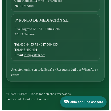
Calle Hermosilla nº 48 – 1º Derecha
28001 Madrid
📍 PUNTO DE MEDIACIÓN S.L.
Rua Progreso Nº 155 – Entresuelo
32003 Ourense
Tel.
639 44 55 73
·
647 500 435
Tel.
945 492 491
Email
info@esfem.net
Atención online en toda España · Respuesta ágil por WhatsApp y
correo.
©
2026
ESFEM · Todos los derechos reservados.
Privacidad
·
Cookies
·
Contacto
💬
Habla con una asesora