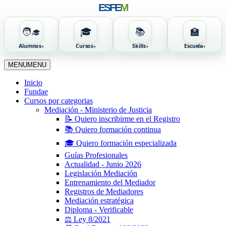
ESFE
M
🧑‍🎓
🎓
📚
🏫
Alumnos
Cursos
Skills
Escuela
Ir
MENU
MENU
al
contenido
Inicio
Fundae
Cursos por categorias
Mediación - Ministerio de Justicia
📝 Quiero inscribirme en el Registro
📚 Quiero formación continua
🎓 Quiero formación especializada
Guías Profesionales
Actualidad - Junio 2026
Legislación Mediación
Entrenamiento del Mediador
Registros de Mediadores
Mediación estratégica
Diploma - Verificable
⚖️ Ley 8/2021