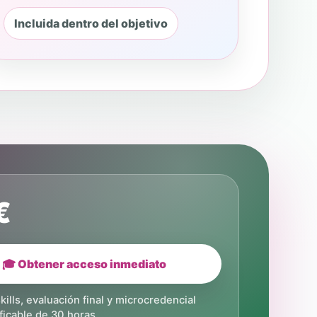
Incluida dentro del objetivo
€
🎓 Obtener acceso inmediato
kills, evaluación final y microcredencial
ificable de 30 horas.