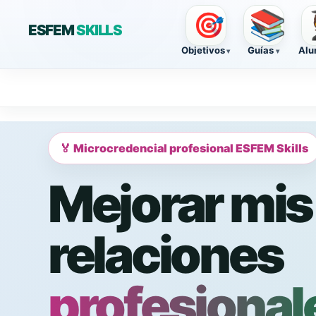
📚

🎯
ESFEM
SKILLS
Objetivos
Guías
Alu
🏅 Microcredencial profesional ESFEM Skills
Mejorar mis
relaciones
profesional