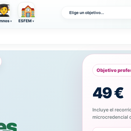
🏫
‍🎓
mnos
ESFEM
Objetivo profe
49 €
Incluye el recorri
es
microcredencial d