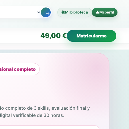
📚
Mi biblioteca
👤
Mi perfil
→
49,00
€
Matricularme
sional completo
do completo de 3 skills, evaluación final y
igital verificable de 30 horas.