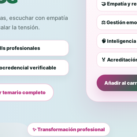
🤝 Empatía y r
as, escuchar con empatía
⚖️ Gestión emo
alar la tensión.
🧠 Inteligencia
lls profesionales
🏅 Acreditación
ocredencial verificable
Añadir al carr
r temario completo
✨ Transformación profesional