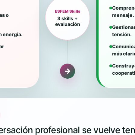
Comprend
ESFEM Skills
as o
mensaje.
3 skills +
evaluación
Gestionas
 energía.
tensión.
ar
Comunicas
más clari
Construy
→
cooperati
rsación profesional se vuelve te