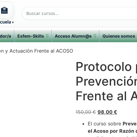
🏫
cuela
dor/a
Esfem-Skills
Acceso Alumn@s
Quienes somos
ón y Actuación Frente al ACOSO
Protocolo 
Prevenció
Frente al
El
El
150,00
€
98,00
€
precio
precio
El curso sobre
Preve
original
actual
el Acoso por Razón 
era:
es: