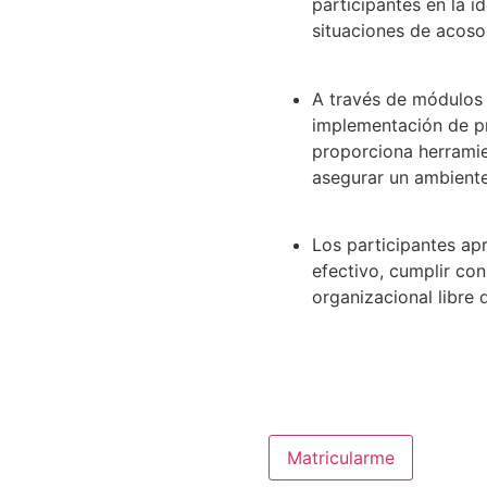
participantes en la i
150,00 €.
98,00 €.
situaciones de acoso 
A través de módulos 
implementación de pro
proporciona herramie
asegurar un ambiente
Los participantes apr
efectivo, cumplir con
organizacional libre 
Protocolo
Matricularme
para
la