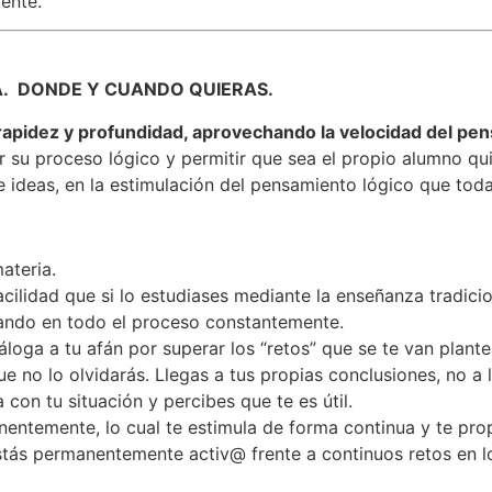
iente.
A. DONDE Y CUANDO QUIERAS.
rapidez y profundidad, aprovechando la velocidad del p
r su proceso lógico y permitir que sea el propio alumno qu
e ideas, en la estimulación del pensamiento lógico que toda
ateria.
cilidad que si lo estudiases mediante la enseñanza tradicio
ando en todo el proceso constantemente.
oga a tu afán por superar los “retos” que se te van plant
e no lo olvidarás. Llegas a tus propias conclusiones, no a l
 con tu situación y percibes que te es útil.
entemente, lo cual te estimula de forma continua y te pro
tás permanentemente activ@ frente a continuos retos en lo