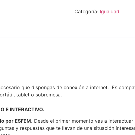
Prevención
y
Categoría:
Igualdad
Actuación
Frente
al
ACOSO
cantidad
necesario que dispongas de conexión a internet. Es compat
ortátil, tablet o sobremesa.
O E INTERACTIVO.
do por ESFEM.
Desde el primer momento vas a interactuar c
ntas y respuestas que te llevan de una situación interesant