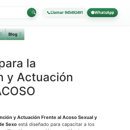
🔍
📞
Llamar 945492491
🟢
WhatsApp
Blog
para la
n y Actuación
 ACOSO
nción y Actuación Frente al Acoso Sexual y
de Sexo
está diseñado para capacitar a los