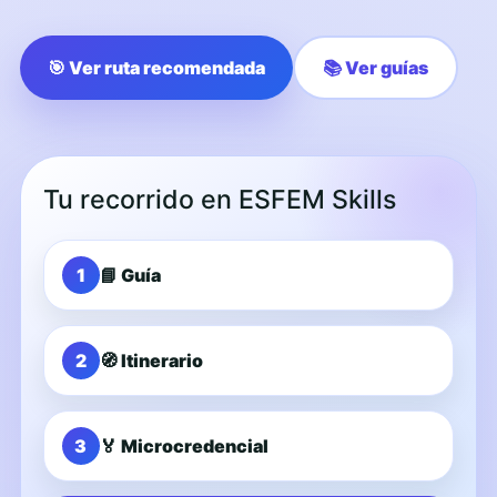
🎯 Ver ruta recomendada
📚 Ver guías
Tu recorrido en ESFEM Skills
1
📘 Guía
2
🧭 Itinerario
3
🏅 Microcredencial