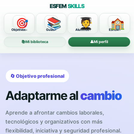
ESFEM
SKILLS
📚
🧑‍🎓
🏫
🎯
Objetivos
Guías
Alumnos
ESFEM
📚
Mi biblioteca
👤
Mi perfil
🔄 Objetivo profesional
Adaptarme al
cambio
Aprende a afrontar cambios laborales,
tecnológicos y organizativos con más
flexibilidad, iniciativa y seguridad profesional.