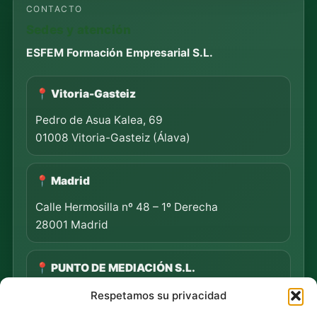
CONTACTO
Sedes y atención
ESFEM Formación Empresarial S.L.
📍 Vitoria-Gasteiz
Pedro de Asua Kalea, 69
01008 Vitoria-Gasteiz (Álava)
📍 Madrid
Calle Hermosilla nº 48 – 1º Derecha
28001 Madrid
📍 PUNTO DE MEDIACIÓN S.L.
Rua Progreso Nº 155 – Entresuelo
Respetamos su privacidad
32003 Ourense