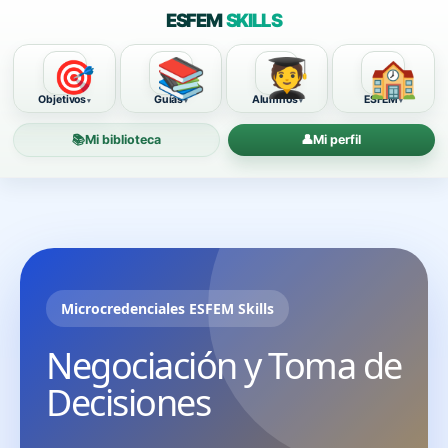
ESFEM
SKILLS
📚
🧑‍🎓
🏫
🎯
Objetivos
Guías
Alumnos
ESFEM
📚
Mi biblioteca
👤
Mi perfil
Microcredenciales ESFEM Skills
Negociación y Toma de
Decisiones