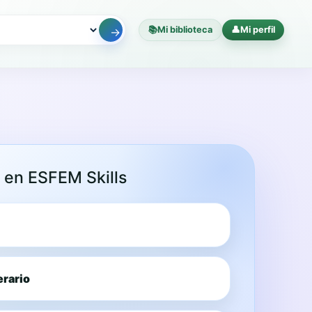
📚
Mi biblioteca
👤
Mi perfil
→
o en ESFEM Skills
nerario