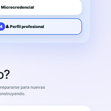
 Microcredencial
4
👤 Perfil profesional
o?
prepararse para nuevas
construyendo.