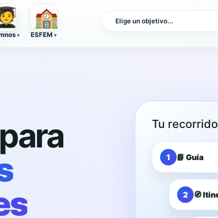
🏫
‍🎓
mnos
ESFEM
para
Tu recorrid
s
1
📘 Guía
es
2
🧭 Iti