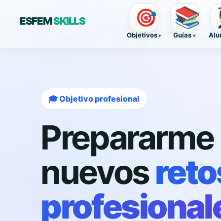
📚

🎯
ESFEM
SKILLS
Objetivos
Guías
Alu
🎓 Objetivo profesional
Prepararme 
nuevos
reto
profesional