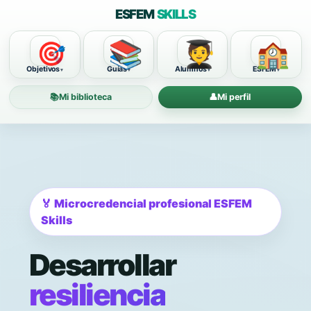
ESFEM
SKILLS
📚
🧑‍🎓
🏫
🎯
Objetivos
Guías
Alumnos
ESFEM
📚
Mi biblioteca
👤
Mi perfil
🏅 Microcredencial profesional ESFEM
Skills
Desarrollar
resiliencia