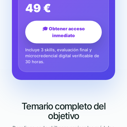
49 €
🎓 Obtener acceso
inmediato
Incluye 3 skills, evaluación final y
microcredencial digital verificable de
30 horas.
Temario completo del
objetivo